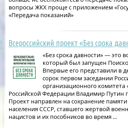
вопросы ЖКХ проще с приложением «Госу
«Передача показаний»
Всероссийский проект «Без срока дав
0
й
«Без срока давности» — это в
который был запущен Поиск
Впервые его представили в де
сорок первом заседании Росс
организационного комитета 
Российской Федерации Владимир Путин 
Проект направлен на сохранение памяти
населения СССР, ставшего жертвой воен
нацистов и их пособников во время …