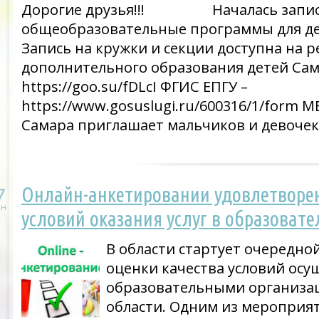
Дорогие друзья!!! Началась запись
общеобразовательные программы для де
Запись на кружки и секции доступна на р
дополнительного образования детей Сам
https://goo.su/fDLcI ФГИС ЕПГУ –
https://www.gosuslugi.ru/600316/1/form М
Самара приглашает мальчиков и девочек
Онлайн-анкетировании удовлетворе
7
н
условий оказания услуг в образоват
В области стартует очередно
оценки качества условий осу
образовательными организа
области. Одним из мероприя