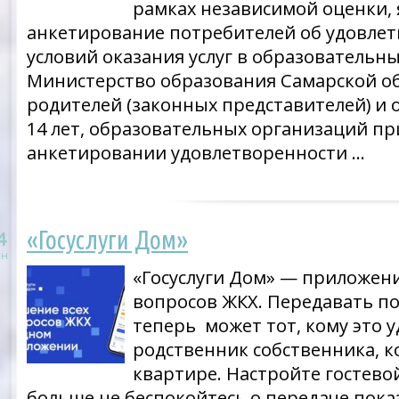
рамках независимой оценки, 
анкетирование потребителей об удовлет
условий оказания услуг в образовательн
Министерство образования Самарской о
родителей (законных представителей) и
14 лет, образовательных организаций пр
анкетировании удовлетворенности …
«Госуслуги Дом»
4
н
«Госуслуги Дом» — приложени
вопросов ЖКХ. Передавать по
теперь может тот, кому это 
родственник собственника, 
квартире. Настройте гостево
больше не беспокойтесь о передаче пок