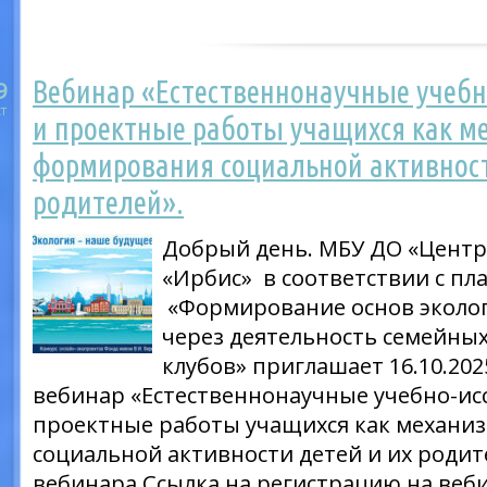
Вебинар «Естественнонаучные учебн
9
т
и проектные работы учащихся как м
формирования социальной активност
родителей».
Добрый день. МБУ ДО «Центр
«Ирбис» в соответствии с п
«Формирование основ эколог
через деятельность семейных
клубов» приглашает 16.10.202
вебинар «Естественнонаучные учебно-ис
проектные работы учащихся как механи
социальной активности детей и их роди
вебинара Ссылка на регистрацию на веб