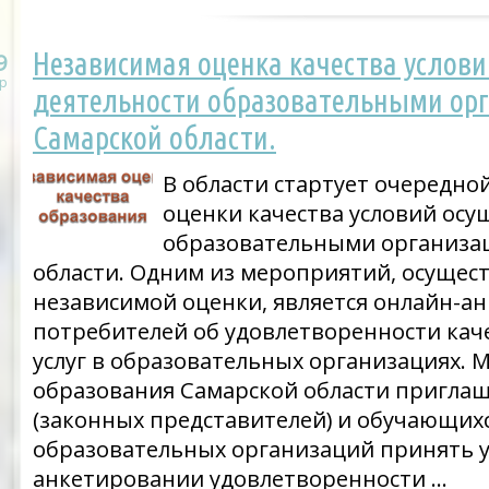
Независимая оценка качества услов
9
р
деятельности образовательными ор
Самарской области.
В области стартует очередно
оценки качества условий осу
образовательными организа
области. Одним из мероприятий, осущес
независимой оценки, является онлайн-а
потребителей об удовлетворенности кач
услуг в образовательных организациях. 
образования Самарской области пригла
(законных представителей) и обучающихся
образовательных организаций принять у
анкетировании удовлетворенности …