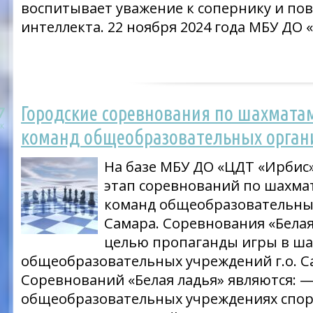
воспитывает уважение к сопернику и по
интеллекта. 22 ноября 2024 года МБУ ДО 
Городские соревнования по шахмата
7
к
команд общеобразовательных органи
На базе МБУ ДО «ЦДТ «Ирбис»
этап соревнований по шахмат
команд общеобразовательных 
Самара. Соревнования «Белая
целью пропаганды игры в ша
общеобразовательных учреждений г.о. С
Соревнований «Белая ладья» являются: —
общеобразовательных учреждениях спо