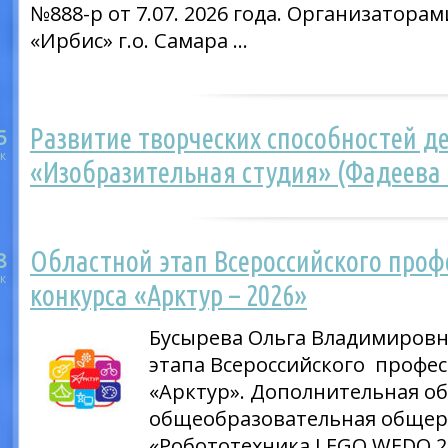
№888-р от 7.07. 2026 года. Организатор
«Ирбис» г.о. Самара …
Развитие творческих способностей д
5
к
«Изобразительная студия» (Фадеева 
Областной этап Всероссийского проф
8
к
конкурса «Арктур – 2026»
Бусырева Ольга Владимировн
этапа Всероссийского профес
«Арктур». Дополнительная о
общеобразовательная обще
«Робототехника LEGO WEDO 