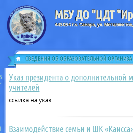
МБУ ДО "ЦДТ "Ирб
443034 г.о. Самара, ул. Металлистов
СВЕДЕНИЯ ОБ ОБРАЗОВАТЕЛЬНОЙ ОРГАНИЗ
Указ президента о дополнительной 
6
л
учителей
ссылка на указ
Взаимодействие семьи и ШК «Каисса
1