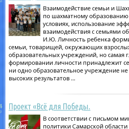
й
Взаимодействие семьи и Шах
по шахматному образованию
условиях, использование эф
взаимодействия с семьями о
И.Ю. Личность ребенка форм
семьи, товарищей, окружающих взрослых
образовательных учреждений, но самая г
формировании личности принадлежит се
ни одно образовательное учреждение не
высоких результатов …
Проект «Всё для Победы.
4
р
В соответствии с письмом м
политики Самарской области 