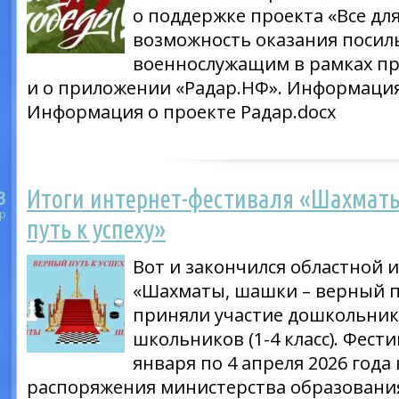
о поддержке проекта «Все для
возможность оказания поси
военнослужащим в рамках пр
и о приложении «Радар.НФ». Информация
Информация о проекте Радар.docx
Итоги интернет-фестиваля «Шахмат
3
р
путь к успеху»
Вот и закончился областной 
«Шахматы, шашки – верный пу
приняли участие дошкольники
школьников (1-4 класс). Фести
января по 4 апреля 2026 года
распоряжения министерства образовани