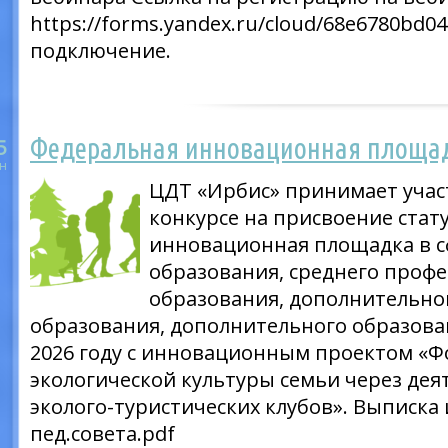
https://forms.yandex.ru/cloud/68e6780bd0
подключение.
Федеральная инновационная площа
5
н
ЦДТ «Ирбис» принимает учас
конкурсе на присвоение стат
инновационная площадка в с
образования, среднего проф
образования, дополнительно
образования, дополнительного образован
2026 году с инновационным проектом «
экологической культуры семьи через дея
эколого-туристических клубов». Выписка
пед.совета.pdf