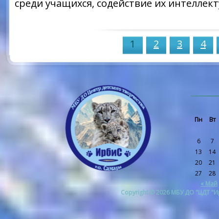
среди учащихся, содействие их интеллек
1
2
3
4
Пн
Вт
6
7
13
14
20
21
27
28
« Май
Copyright © 2026 МБУ ДО "ЦДТ "