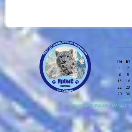
Пн
Вт
1
2
8
9
15
16
22
23
29
30
« Май
Copyright © 2026 МБУ ДО "ЦДТ "