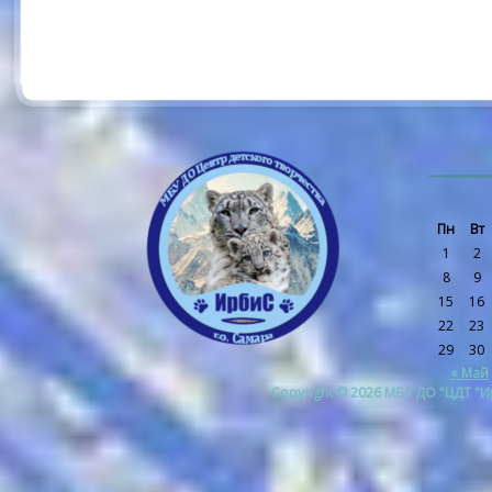
Пн
Вт
1
2
8
9
15
16
22
23
29
30
« Май
Copyright © 2026 МБУ ДО "ЦДТ "