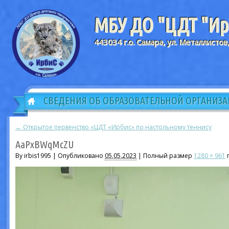
МБУ ДО "ЦДТ "Ирб
443034 г.о. Самара, ул. Металлистов
СВЕДЕНИЯ ОБ ОБРАЗОВАТЕЛЬНОЙ ОРГАНИЗ
←
Открытое первенство «ЦДТ «Ирбис» по настольному теннису
AaPxBWqMcZU
By irbis1995 |
Опубликовано
05.05.2023
|
Полный размер
1280 × 961