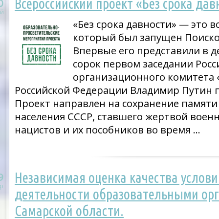
Всероссийский проект «Без срока дав
0
й
«Без срока давности» — это в
который был запущен Поиск
Впервые его представили в де
сорок первом заседании Росс
организационного комитета 
Российской Федерации Владимир Путин 
Проект направлен на сохранение памяти
населения СССР, ставшего жертвой воен
нацистов и их пособников во время …
Независимая оценка качества услов
9
р
деятельности образовательными ор
Самарской области.