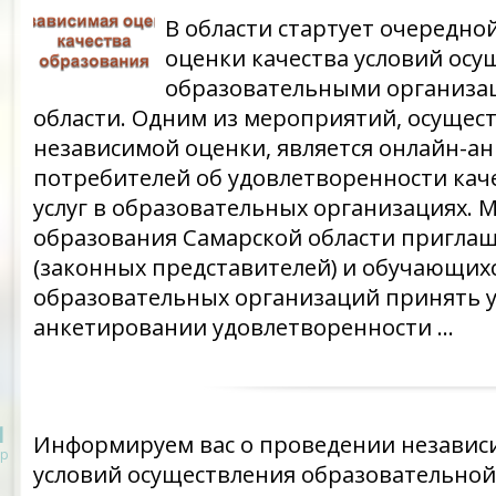
В области стартует очередно
оценки качества условий осу
образовательными организа
области. Одним из мероприятий, осущес
независимой оценки, является онлайн-а
потребителей об удовлетворенности кач
услуг в образовательных организациях. 
образования Самарской области пригла
(законных представителей) и обучающихся
образовательных организаций принять у
анкетировании удовлетворенности …
1
Информируем вас о проведении независ
р
условий осуществления образовательной