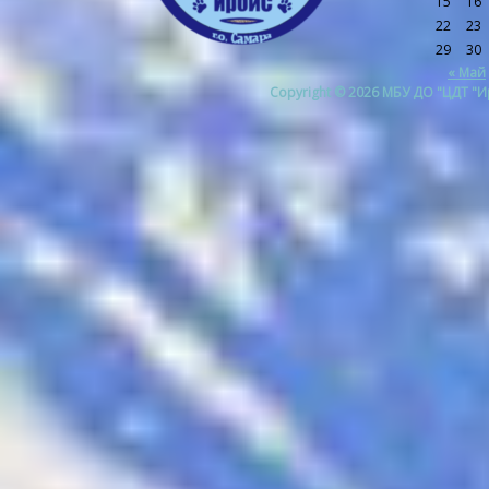
15
16
22
23
29
30
« Май
Copyright © 2026 МБУ ДО "ЦДТ "