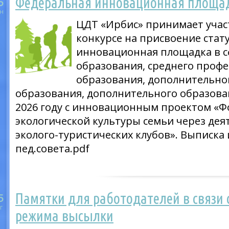
Федеральная инновационная площа
5
н
ЦДТ «Ирбис» принимает учас
конкурсе на присвоение стат
инновационная площадка в с
образования, среднего проф
образования, дополнительно
образования, дополнительного образован
2026 году с инновационным проектом «
экологической культуры семьи через дея
эколого-туристических клубов». Выписка
пед.совета.pdf
Памятки для работодателей в связи
5
г
режима высылки