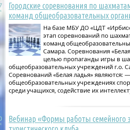
Городские соревнования по шахмата
7
к
команд общеобразовательных органи
На базе МБУ ДО «ЦДТ «Ирбис»
этап соревнований по шахмат
команд общеобразовательных 
Самара. Соревнования «Белая
целью пропаганды игры в ша
общеобразовательных учреждений г.о. С
Соревнований «Белая ладья» являются: —
общеобразовательных учреждениях спо
среди учащихся, содействие их интеллек
Вебинар «Формы работы семейного э
0
к
туристического клуба