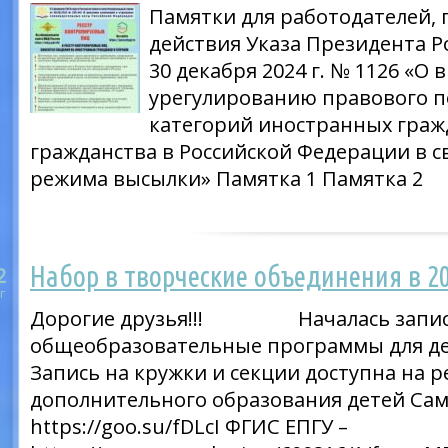
Памятки для работодателей,
действия Указа Президента Р
30 декабря 2024 г. № 1126 «О
урегулированию правового 
категорий иностранных гражд
гражданства в Российской Федерации в 
режима высылки» Памятка 1 Памятка 2
Набор в творческие объединения в 2
2
г
Дорогие друзья!!! Началась запись
общеобразовательные программы для де
Запись на кружки и секции доступна на р
дополнительного образования детей Сам
https://goo.su/fDLcI ФГИС ЕПГУ –