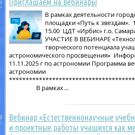
Приглашаем на вебинары
6
я
В рамках деятельности город
площадки «Путь к звездам». 
15.00 ЦДТ «Ирбис» г.о. Сам
УЧАСТИЕ В ВЕБИНАРЕ «Техно
творческого потенциала уча
астрономического просвещения» Инфор
11.11.2025 г по астрономии Программа ве
астрономии
*************************************
В рамках …
Вебинар «Естественнонаучные учебн
9
т
и проектные работы учащихся как м