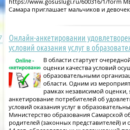
https://www.gosuslugi.ru/600316/1/form М
Самара приглашает мальчиков и девочек
Онлайн-анкетировании удовлетворе
7
н
условий оказания услуг в образоват
В области стартует очередно
оценки качества условий осу
образовательными организа
области. Одним из мероприя
рамках независимой оценки, 
анкетирование потребителей об удовлет
условий оказания услуг в образовательн
Министерство образования Самарской о
родителей (законных представителей) и