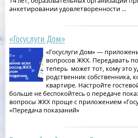
14 лет, образовательных организаций пр
анкетировании удовлетворенности …
«Госуслуги Дом»
4
н
«Госуслуги Дом» — приложени
вопросов ЖКХ. Передавать по
теперь может тот, кому это 
родственник собственника, 
квартире. Настройте гостево
больше не беспокойтесь о передаче пок
вопросы ЖКХ проще с приложением «Госу
«Передача показаний»