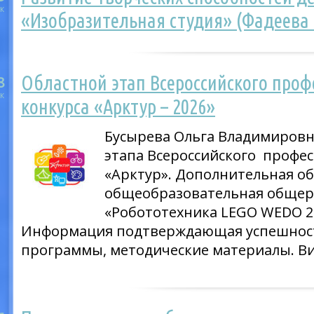
к
«Изобразительная студия» (Фадеева 
Областной этап Всероссийского проф
8
к
конкурса «Арктур – 2026»
Бусырева Ольга Владимировн
этапа Всероссийского профес
«Арктур». Дополнительная о
общеобразовательная обще
«Робототехника LEGO WEDO 
Информация подтверждающая успешнос
программы, методические материалы. В