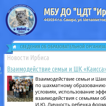
МБУ ДО "ЦДТ "Ирб
443034 г.о. Самара, ул. Металлистов
СВЕДЕНИЯ ОБ ОБРАЗОВАТЕЛЬНОЙ ОРГАНИЗ
Новости Ирбиса
Взаимодействие семьи и ШК «Каисса
1
й
Взаимодействие семьи и Шах
по шахматному образованию
условиях, использование эф
взаимодействия с семьями о
И.Ю. Личность ребенка форм