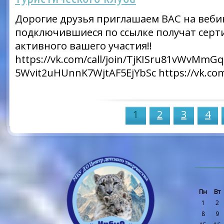
Дорогие друзья приглашаем ВАС на вебин
подключившиеся по ссылке получат серт
активного вашего участия!!
https://vk.com/call/join/TjKISru81vWvMmG
5Wvit2uHUnnK7WjtAF5EjYbSc https://vk.com
1
2
3
4
Пн
Вт
1
2
8
9