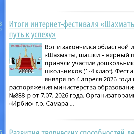
Итоги интернет-фестиваля «Шахмат
3
р
путь к успеху»
Вот и закончился областной 
«Шахматы, шашки – верный пу
приняли участие дошкольники
школьников (1-4 класс). Фести
января по 4 апреля 2026 года
распоряжения министерства образовани
№888-р от 7.07. 2026 года. Организатор
«Ирбис» г.о. Самара …
Развитие творческих способностей д
5