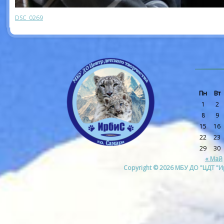
DSC_0269
Пн
Вт
1
2
8
9
15
16
22
23
29
30
« Май
Copyright © 2026 МБУ ДО "ЦДТ "