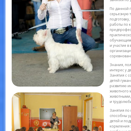
По данной 
серьезную 
подготовку,
работы по 
предпрофес
практическо
обучающими
и участие в
организация
соревнован
Знания, по
интерес у д
Занятия с 
детей гума
развитию и
животного 
животными,
и трудолюб
Занятия по
способны у
детей и под
кормления 