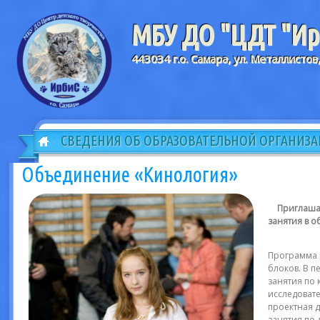
МБУ ДО "ЦДТ "Ирб
443034 г.о. Самара, ул. Металлистов
СВЕДЕНИЯ ОБ ОБРАЗОВАТЕЛЬНОЙ ОРГАНИЗ
Объединение «Кинология»
Приглашае
занятия в 
Программа р
блоков. В п
занятия по 
исследовате
проектная д
занятия по 