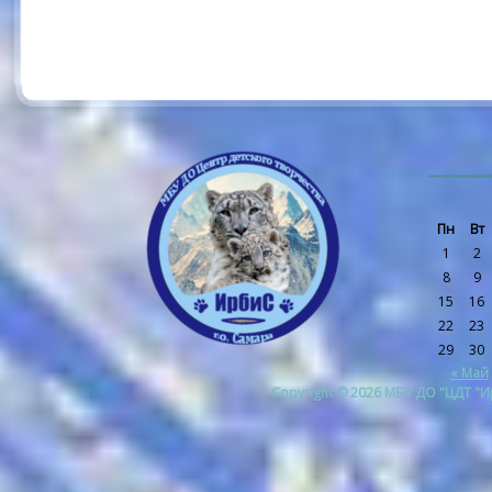
Пн
Вт
1
2
8
9
15
16
22
23
29
30
« Май
Copyright © 2026 МБУ ДО "ЦДТ "