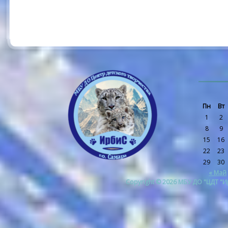
Пн
Вт
1
2
8
9
15
16
22
23
29
30
« Май
Copyright © 2026 МБУ ДО "ЦДТ "