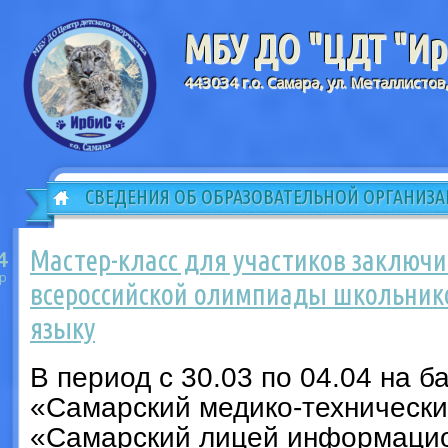
МБУ ДО "ЦДТ "Ирб
443034 г.о. Самара, ул. Металлистов
СВЕДЕНИЯ ОБ ОБРАЗОВАТЕЛЬНОЙ ОРГАНИЗ
Мастер-класс для участиков заключи
4
р
всероссийской олимпиады школьник
языку
В период с 30.03 по 04.04 на 
«Самарский медико-технически
«Самарский лицей информацио