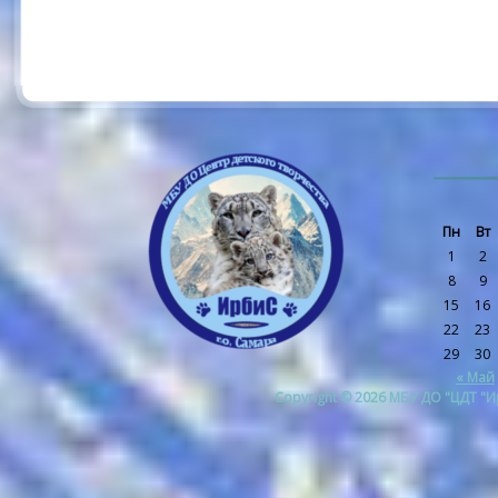
Пн
Вт
1
2
8
9
15
16
22
23
29
30
« Май
Copyright © 2026 МБУ ДО "ЦДТ "