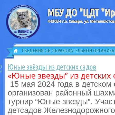
МБУ ДО "ЦДТ "Ирб
443034 г.о. Самара, ул. Металлистов
СВЕДЕНИЯ ОБ ОБРАЗОВАТЕЛЬНОЙ ОРГАНИЗ
Юные звёзды из детских садов
0
й
«Юные звезды” из детских 
15 мая 2024 года в детском
организован районный шах
турнир “Юные звезды”. Участ
детсадов Железнодорожного 