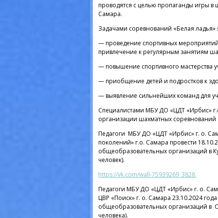
проводятся с целью пропаганды игры в
Самара.
Задачами соревнований «Белая ладья» 
— проведение спортивных мероприятий 
привлечение к регулярным занятиям ша
— повышение спортивного мастерства у
— приобщение детей и подростков к зд
— выявление сильнейших команд для уч
Специалистами МБУ ДО «ЦДТ «Ирбис» г.
организации шахматных соревнований 
Педагоги МБУ ДО «ЦДТ «Ирбис» г. о. 
поколений» г.о. Самара провести 18.10
общеобразовательных организаций в Ку
человек).
https://vk.com/wall-75939269_3828
Педагоги МБУ ДО «ЦДТ «Ирбис» г. о. С
ЦВР «Поиск» г. о. Самара 23.10.2024 го
общеобразовательных организаций в Ок
человека).