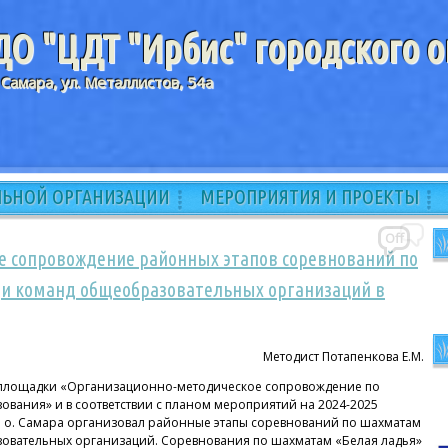
О "ЦДТ "Ирбис" городского о
 Самара, ул. Металлистов, 54а
ЛЬНОЙ ОРГАНИЗАЦИИ
МЕРОПРИЯТИЯ И ПРОЕКТЫ
Off
 сопровождение районных этапов соревнований по
ди команд общеобразовательных организаций в
Методист Потапенкова Е.М.
щадки «Организационно-методическое сопровождение по
вания» и в соответствии с планом мероприятий на 2024-2025
г. о. Самара организовал районные этапы соревнований по шахматам
овательных организаций. Соревнования по шахматам «Белая ладья»