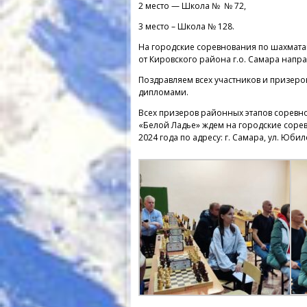
2 место — Школа № № 72,
3 место – Школа № 128.
На городские соревнования по шахмат
от Кировского района г.о. Самара напр
Поздравляем всех участников и призер
дипломами.
Всех призеров районных этапов сорев
«Белой Ладье» ждем на городские сорев
2024 года по адресу: г. Самара, ул. Юбил