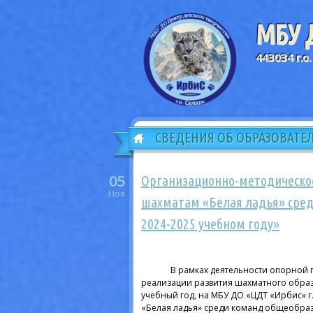
МБУ Д
443034 г.о.
СВЕДЕНИЯ ОБ ОБРАЗОВАТЕ
05
Организационно-методическое
Ноя
шахматам «Белая ладья» сре
2024-2025 учебном году»
В рамках деятельности опорной пло
реализации развития шахматного образо
учебный год, на МБУ ДО «ЦДТ «Ирбис» 
«Белая ладья» среди команд общеобраз