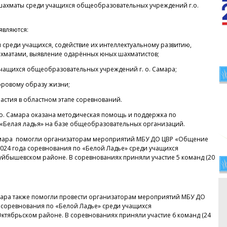
 шахматы среди учащихся общеобразовательных учреждений г.о.
являются:
среди учащихся, содействие их интеллектуальному развитию,
хматами, выявление одарённых юных шахматистов;
чащихся общеобразовательных учреждений г. о. Самара;
оровому образу жизни;
астия в областном этапе соревнований.
о. Самара оказана методическая помощь и поддержка по
«Белая ладья» на базе общеобразовательных организаций.
Самара помогли организаторам мероприятий МБУ ДО ЦВР «Общение
.2024 года соревнования по «Белой Ладье» среди учащихся
йбышевском районе. В соревнованиях приняли участие 5 команд (20
амара также помогли провести организаторам мероприятий МБУ ДО
да соревнования по «Белой Ладье» среди учащихся
тябрьском районе. В соревнованиях приняли участие 6 команд (24