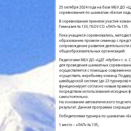
25 октября 2024 года на базе МБУ ДО 
соревнования по шахматам «Белая ладь
В соревновании приняли участие команды: 
Гимназия № 133, ГБОУ СО «ЛАП» № 135.
Пока учащиеся соревновались, методис
образованию провели семинар с предс
сопровождение развития деятельности 
общеобразовательных организаций.
Педагогами МБУ ДО «ЦДТ «Ирбис» г. о.
для проведения шахматных соревновани
осуществляется с помощью современной
осуществить жеребьевку команд. Подде
швейцарской системе (до 23 турниров)
функционирует согласно новым правила
посредством использования исходных фа
самостоятельно.
На основании автоматического подсчета
результат. Данная программа сокращае
Победителями турнира по шахматам «Бе
1 место – «ЛАП» № 135,