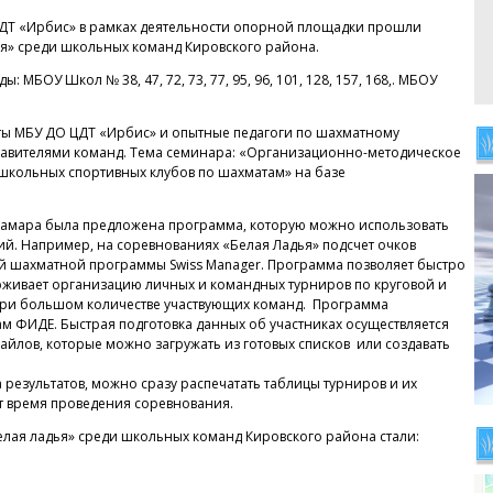
«ЦДТ «Ирбис» в рамках деятельности опорной площадки прошли
я» среди школьных команд Кировского района.
МБОУ Школ № 38, 47, 72, 73, 77, 95, 96, 101, 128, 157, 168,. МБОУ
ты МБУ ДО ЦДТ «Ирбис» и опытные педагоги по шахматному
тавителями команд. Тема семинара: «Организационно-методическое
школьных спортивных клубов по шахматам» на базе
 Самара была предложена программа, которую можно использовать
й. Например, на соревнованиях «Белая Ладья» подсчет очков
 шахматной программы Swiss Manager. Программа позволяет быстро
рживает организацию личных и командных турниров по круговой и
 при большом количестве участвующих команд. Программа
м ФИДЕ. Быстрая подготовка данных об участниках осуществляется
йлов, которые можно загружать из готовых списков или создавать
 результатов, можно сразу распечатать таблицы турниров и их
т время проведения соревнования.
лая ладья» среди школьных команд Кировского района стали: