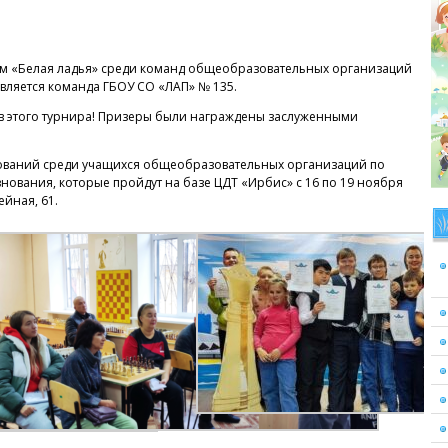
ам «Белая ладья» среди команд общеобразовательных организаций
авляется команда ГБОУ СО «ЛАП» № 135.
ов этого турнира! Призеры были награждены заслуженными
нований среди учащихся общеобразовательных организаций по
нования, которые пройдут на базе ЦДТ «Ирбис» с 16 по 19 ноября
ейная, 61.